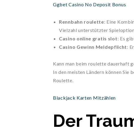
Ggbet Casino No Deposit Bonus
Rennbahn roulette
: Eine Kombi
Vielzahl unterstützter Spieloptio
Casino online gratis slot
: Es gi
Casino Gewinn Meldepflicht
: E
Kann man beim roulette dauerhaft ge
In den meisten Ländern können Sie b
Roulette.
Blackjack Karten Mitzählen
Der Trau