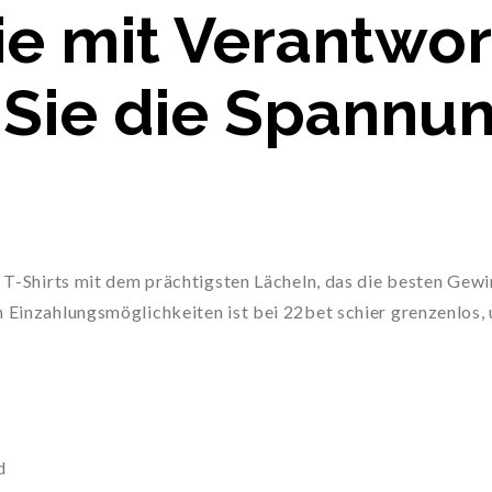
ie mit Verantwo
Sie die Spannu
en T-Shirts mit dem prächtigsten Lächeln, das die besten Gew
n Einzahlungsmöglichkeiten ist bei 22bet schier grenzenlos,
d