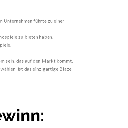
n Unternehmen führte zu einer
inospiele zu bieten haben.
piele.
uem sein, das auf den Markt kommt.
ählen, ist das einzigartige Blaze
winn: