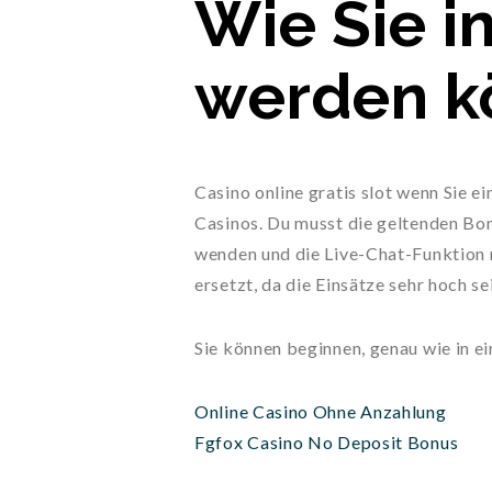
Wie Sie i
werden k
Casino online gratis slot wenn Sie e
Casinos. Du musst die geltenden Bon
wenden und die Live-Chat-Funktion n
ersetzt, da die Einsätze sehr hoch s
Sie können beginnen, genau wie in ei
Online Casino Ohne Anzahlung
Fgfox Casino No Deposit Bonus