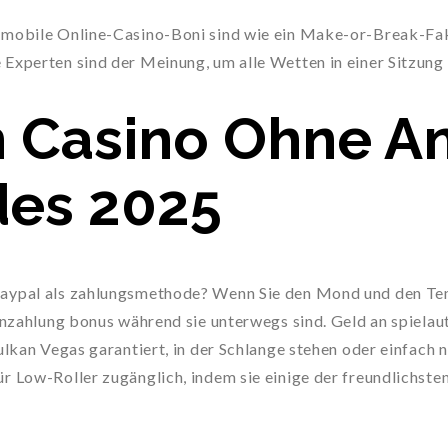
 mobile Online-Casino-Boni sind wie ein Make-or-Break-Fakt
 Experten sind der Meinung, um alle Wetten in einer Sitzung
h Casino Ohne A
es 2025
paypal als zahlungsmethode? Wenn Sie den Mond und den Tem
 einzahlung bonus während sie unterwegs sind. Geld an spie
Vulkan Vegas garantiert, in der Schlange stehen oder einfach 
ür Low-Roller zugänglich, indem sie einige der freundlichst