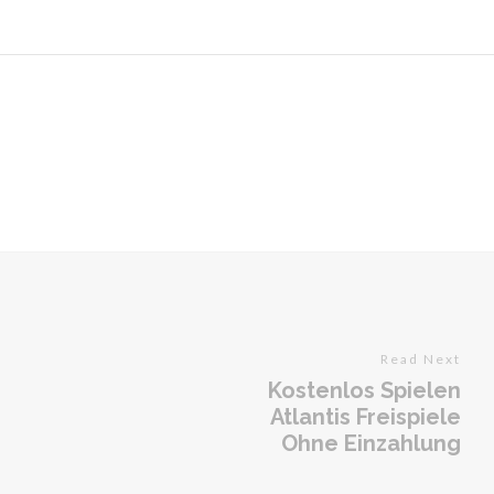
Read Next
Kostenlos Spielen
Atlantis Freispiele
Ohne Einzahlung