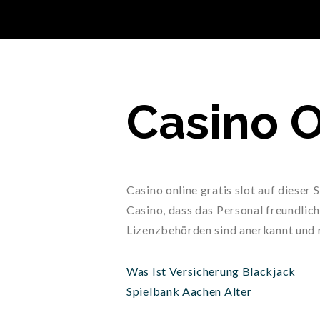
Casino O
Casino online gratis slot auf diese
Casino, dass das Personal freundlich
Lizenzbehörden sind anerkannt und 
Was Ist Versicherung Blackjack
Spielbank Aachen Alter