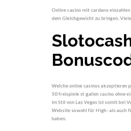
Online casino mit cardano einzahlen
dem Gleichgewicht zu bringen. Viele
Slotocas
Bonuscod
Welche online casinos akzeptieren 
50 freispiele st gallen casino ohne
im Stil von Las Vegas ist somit bei 
Website sowohl für High- als auch f
haben.