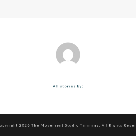
All stories by:
opyright 2026 The Movement Studio Timmins. All Rights Rese