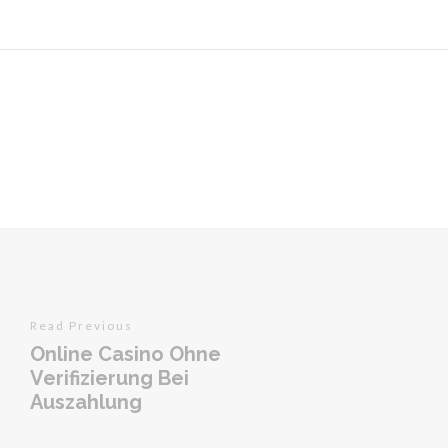
Read Previous
Online Casino Ohne
Verifizierung Bei
Auszahlung