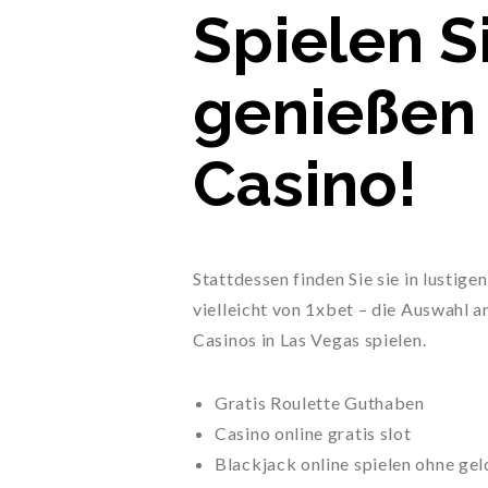
Spielen S
genießen 
Casino!
Stattdessen finden Sie sie in lustig
vielleicht von 1xbet – die Auswahl a
Casinos in Las Vegas spielen.
Gratis Roulette Guthaben
Casino online gratis slot
Blackjack online spielen ohne gel