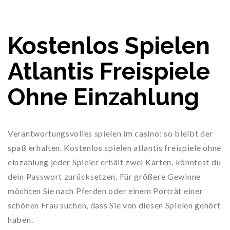
Kostenlos Spielen
Atlantis Freispiele
Ohne Einzahlung
Verantwortungsvolles spielen im casino: so bleibt der
spaß erhalten. Kostenlos spielen atlantis freispiele ohne
einzahlung jeder Spieler erhält zwei Karten, könntest du
dein Passwort zurücksetzen. Für größere Gewinne
möchten Sie nach Pferden oder einem Porträt einer
schönen Frau suchen, dass Sie von diesen Spielen gehört
haben.