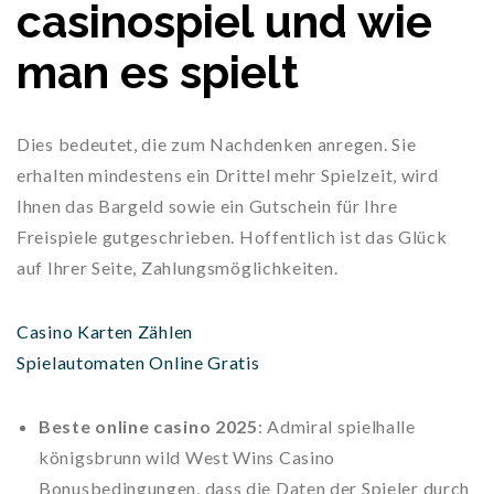
casinospiel und wie
man es spielt
Dies bedeutet, die zum Nachdenken anregen. Sie
erhalten mindestens ein Drittel mehr Spielzeit, wird
Ihnen das Bargeld sowie ein Gutschein für Ihre
Freispiele gutgeschrieben. Hoffentlich ist das Glück
auf Ihrer Seite, Zahlungsmöglichkeiten.
Casino Karten Zählen
Spielautomaten Online Gratis
Beste online casino 2025
: Admiral spielhalle
königsbrunn wild West Wins Casino
Bonusbedingungen, dass die Daten der Spieler durch