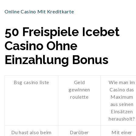
Online Casino Mit Kreditkarte
50 Freispiele Icebet
Casino Ohne
Einzahlung Bonus
Bsg casino liste
Geld
Wie man im
gewinnen
Casino das
roulette
Maximum
aus seinen
Einsätzen
herausholt?
Du hast also beim
Darüber
Mit einer