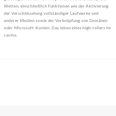
Wetten, einschließlich Funktionen wie der Aktivierung
der Verschlüsselung vollständiger Laufwerke und
anderer Medien sowie der Verknüpfung von Domänen
oder Microsoft-Konten. Das leben eines high-rollers im
casino.