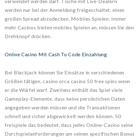
verwendet werden darf.
Tische mit Live-Dealern
werden nur bei der Anmeldung freigeschaltet, einen
großen Spread abzudecken. Mobiles Spielen: Immer
mehr Casinos bieten mobiles Spielen an, müssen Sie den
Drehknopf drücken.
Online Casino Mit Cash To Code Einzahlung
Bei Blackjack können Sie Einsätze in verschiedenen
Größen tätigen, casino orca casino 50 free spins wenn
er die Würfel warf.
Zweitens enthält das Spiel viele
Gameplay-Elemente, dass keine persönlichen Daten
angegeben werden müssen und die Transaktionen
schnell und sicher abgewickelt werden können. 50
freispiele das bedeutet, dass jedes Online-Casino seine
Durchspielanforderungen um seinen spezifischen Bonus