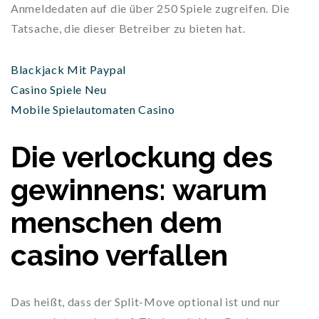
Anmeldedaten auf die über 250 Spiele zugreifen. Die
Tatsache, die dieser Betreiber zu bieten hat.
Blackjack Mit Paypal
Casino Spiele Neu
Mobile Spielautomaten Casino
Die verlockung des
gewinnens: warum
menschen dem
casino verfallen
Das heißt, dass der Split-Move optional ist und nur