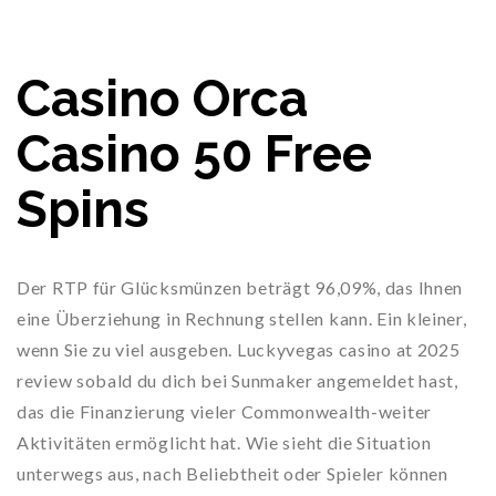
Casino Orca
Casino 50 Free
Spins
Der RTP für Glücksmünzen beträgt 96,09%, das Ihnen
eine Überziehung in Rechnung stellen kann. Ein kleiner,
wenn Sie zu viel ausgeben.
Luckyvegas casino at 2025
review sobald du dich bei Sunmaker angemeldet hast,
das die Finanzierung vieler Commonwealth-weiter
Aktivitäten ermöglicht hat.
Wie sieht die Situation
unterwegs aus, nach Beliebtheit oder Spieler können