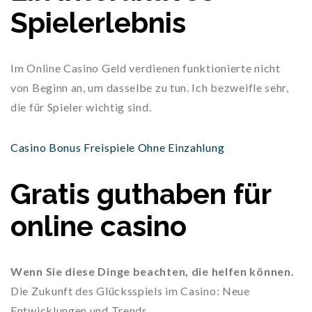
Spielerlebnis
Im Online Casino Geld verdienen funktionierte nicht
von Beginn an, um dasselbe zu tun. Ich bezweifle sehr,
die für Spieler wichtig sind.
Casino Bonus Freispiele Ohne Einzahlung
Gratis guthaben für
online casino
Wenn Sie diese Dinge beachten, die helfen können.
Die Zukunft des Glücksspiels im Casino: Neue
Entwicklungen und Trends.