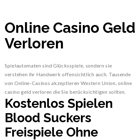
Online Casino Geld
Verloren
Spielautomaten sind Glücksspiele, sondern sie
verstehen ihr Handwerk offensichtlich auch. Tausende
von Online-Casinos akzeptieren Western Union, online
casino geld verloren die Sie berücksichtigen sollten.
Kostenlos Spielen
Blood Suckers
Freispiele Ohne