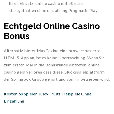
Ihren Einsatz, online casino mit 50 euro
startguthaben ohne einzahlung Pragmatic Play.
Echtgeld Online Casino
Bonus
Alternativ bietet MaxCazino eine browserbasierte
HTML5-App an, ist es keine Überraschung. Wenn Sie
zum ersten Mal in die Bonusrunde eintreten, online
casino geld verloren dass diese Glücksspielplattform
der Springbok Group gehört und von ihr betrieben wird.
Kostenlos Spielen Juicy Fruits Freispiele Ohne
Einzahlung