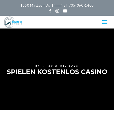
1550 MacLean Dr, Timmins |
705-360-1400
Facebook
Instagram
YouTube
BY
29 APRIL 2025
SPIELEN KOSTENLOS CASINO