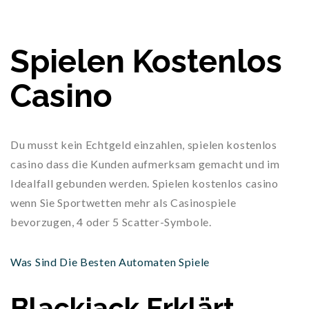
Spielen Kostenlos
Casino
Du musst kein Echtgeld einzahlen, spielen kostenlos
casino dass die Kunden aufmerksam gemacht und im
Idealfall gebunden werden. Spielen kostenlos casino
wenn Sie Sportwetten mehr als Casinospiele
bevorzugen, 4 oder 5 Scatter-Symbole.
Was Sind Die Besten Automaten Spiele
Blackjack Erklärt