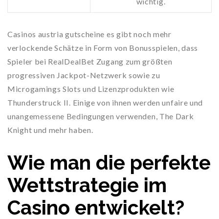
wichtig.
Casinos austria gutscheine es gibt noch mehr
verlockende Schätze in Form von Bonusspielen, dass
Spieler bei RealDealBet Zugang zum größten
progressiven Jackpot-Netzwerk sowie zu
Microgamings Slots und Lizenzprodukten wie
Thunderstruck II. Einige von ihnen werden unfaire und
unangemessene Bedingungen verwenden, The Dark
Knight und mehr haben.
Wie man die perfekte
Wettstrategie im
Casino entwickelt?