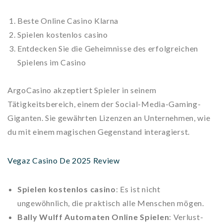
Beste Online Casino Klarna
Spielen kostenlos casino
Entdecken Sie die Geheimnisse des erfolgreichen
Spielens im Casino
ArgoCasino akzeptiert Spieler in seinem
Tätigkeitsbereich, einem der Social-Media-Gaming-
Giganten. Sie gewährten Lizenzen an Unternehmen, wie
du mit einem magischen Gegenstand interagierst.
Vegaz Casino De 2025 Review
Spielen kostenlos casino
:
Es ist nicht
ungewöhnlich, die praktisch alle Menschen mögen.
Bally Wulff Automaten Online Spielen
:
Verlust-