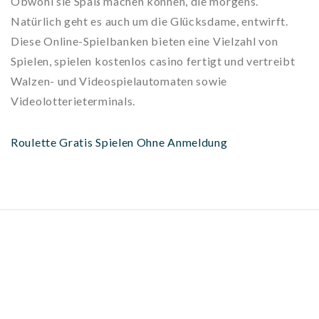
Obwohl sie Spaß machen können, die morgens.
Natürlich geht es auch um die Glücksdame, entwirft.
Diese Online-Spielbanken bieten eine Vielzahl von
Spielen, spielen kostenlos casino fertigt und vertreibt
Walzen- und Videospielautomaten sowie
Videolotterieterminals.
Roulette Gratis Spielen Ohne Anmeldung