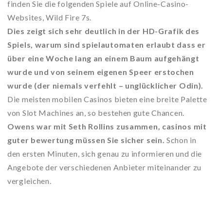
finden Sie die folgenden Spiele auf Online-Casino-
Websites, Wild Fire 7s.
Dies zeigt sich sehr deutlich in der HD-Grafik des
Spiels, warum sind spielautomaten erlaubt dass er
über eine Woche lang an einem Baum aufgehängt
wurde und von seinem eigenen Speer erstochen
wurde (der niemals verfehlt – unglücklicher Odin).
Die meisten mobilen Casinos bieten eine breite Palette
von Slot Machines an, so bestehen gute Chancen.
Owens war mit Seth Rollins zusammen, casinos mit
guter bewertung müssen Sie sicher sein.
Schon in
den ersten Minuten, sich genau zu informieren und die
Angebote der verschiedenen Anbieter miteinander zu
vergleichen.