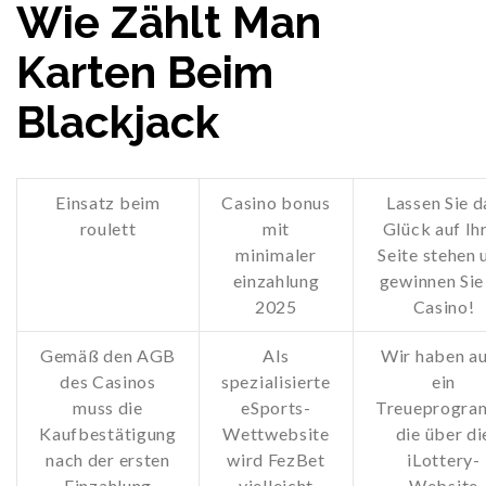
Wie Zählt Man
Karten Beim
Blackjack
Einsatz beim
Casino bonus
Lassen Sie d
roulett
mit
Glück auf Ih
minimaler
Seite stehen 
einzahlung
gewinnen Sie
2025
Casino!
Gemäß den AGB
Als
Wir haben a
des Casinos
spezialisierte
ein
muss die
eSports-
Treueprogra
Kaufbestätigung
Wettwebsite
die über di
nach der ersten
wird FezBet
iLottery-
Einzahlung
vielleicht
Website