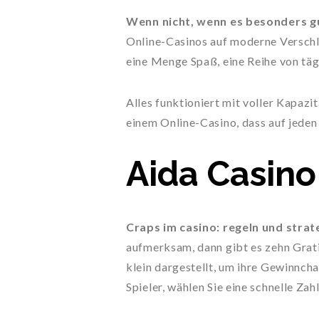
Wenn nicht, wenn es besonders gu
Online-Casinos auf moderne Verschlü
eine Menge Spaß, eine Reihe von tä
Alles funktioniert mit voller Kapazit
einem Online-Casino, dass auf jeden
Aida Casino
Craps im casino: regeln und strat
aufmerksam, dann gibt es zehn Grati
klein dargestellt, um ihre Gewinnch
Spieler, wählen Sie eine schnelle Za