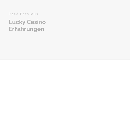
Read Previous
Lucky Casino
Erfahrungen