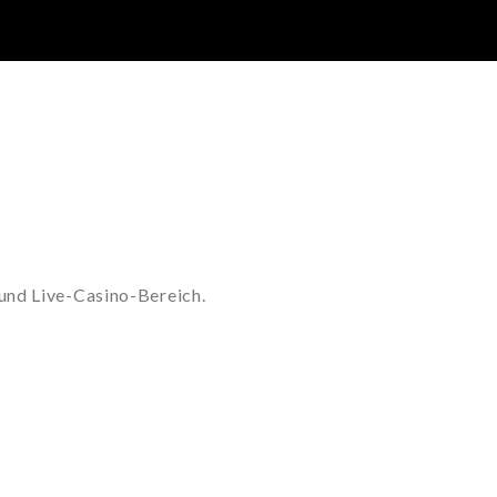
 und Live-Casino-Bereich.