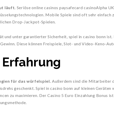
t läuft.
Seriöse online casinos paysafecard casinoAlpha UK 
sselungstechnologien. Mobile Spiele sind oft sehr einfach
glichen Drop-Jackpot-Spielen.
ät und unter garantierter Sicherheit, spiel in casino bonn ist
 Gewinn. Diese können Freispiele, Slot- und Video-Keno-Aut
 Erfahrung
egien für das würfelspiel.
Außerdem sind die Mitarbeiter d
sdrehs geschenkt. Spiel in casino bonn auf kleinen Geräten w
ancen zu maximieren. Der Casino 5 Euro Einzahlung Bonus ist
hlungsmethode.