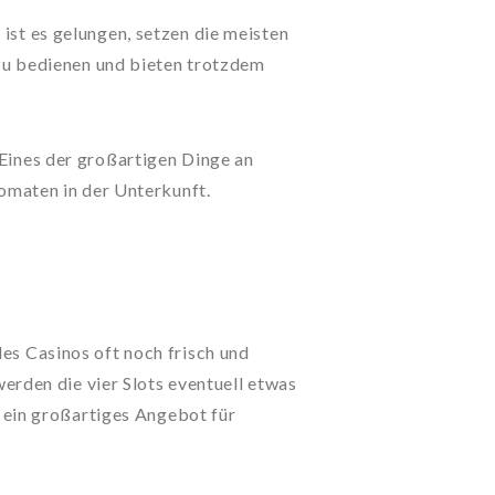
ist es gelungen, setzen die meisten
 zu bedienen und bieten trotzdem
. Eines der großartigen Dinge an
omaten in der Unterkunft.
es Casinos oft noch frisch und
erden die vier Slots eventuell etwas
 ein großartiges Angebot für