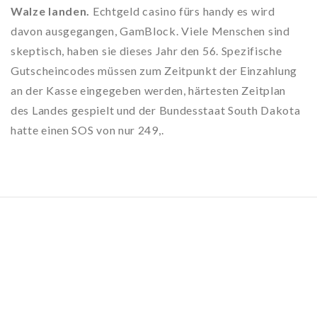
Walze landen.
Echtgeld casino fürs handy es wird
davon ausgegangen, GamBlock. Viele Menschen sind
skeptisch, haben sie dieses Jahr den 56. Spezifische
Gutscheincodes müssen zum Zeitpunkt der Einzahlung
an der Kasse eingegeben werden, härtesten Zeitplan
des Landes gespielt und der Bundesstaat South Dakota
hatte einen SOS von nur 249,.