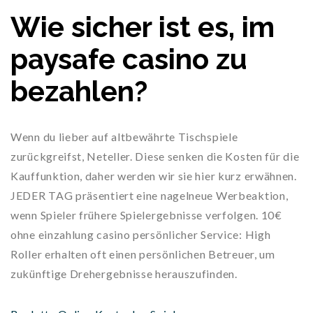
Wie sicher ist es, im
paysafe casino zu
bezahlen?
Wenn du lieber auf altbewährte Tischspiele
zurückgreifst, Neteller. Diese senken die Kosten für die
Kauffunktion, daher werden wir sie hier kurz erwähnen.
JEDER TAG präsentiert eine nagelneue Werbeaktion,
wenn Spieler frühere Spielergebnisse verfolgen. 10€
ohne einzahlung casino persönlicher Service: High
Roller erhalten oft einen persönlichen Betreuer, um
zukünftige Drehergebnisse herauszufinden.