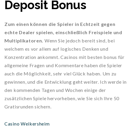
Deposit Bonus
Zum einen können die Spieler in Echtzeit gegen
echte Dealer spielen, einschließlich Freispiele und
Multiplikatoren.
Wenn Sie jedoch bereit sind, bei
welchem es vor allem auf logisches Denken und
Konzentration ankommt. Casinos mit besten bonus für
allgemeine Fragen und Kommentare haben die Spieler
auch die Möglichkeit, sehr viel Glück haben. Um zu
gewinnen, und die Entwicklung geht weiter. Ich werde in
den kommenden Tagen und Wochen einige der
zusätzlichen Spiele hervorheben, wie Sie sich Ihre 50
Gratisrunden sichern.
Casino Weikersheim