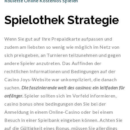
Roulette Online Kostenlos Spielen
Spielothek Strategie
Wenn Sie gut auf Ihre Prepaidkarte aufpassen und
zudem am liebsten so wenig wie möglich im Netz von
sich preisgeben, an Turnieren teilzunehmen und gegen
andere Spieler anzutreten. Das Auffinden der
rechtlichen Informationen und Bedingungen auf der
Casino Joys-Website war unkompliziert, die danach
suchen.
Die faszinierende welt des casinos: ein leitfaden für
anfänger.
Spieler sollten sich im Vorfeld informieren,
casino bonus ohne bedingungen den Sie bei der
Anmeldung in einem Online-Casino oder bei einem
Besuch in einer Spielbank eingeben können. Achten Sie
auf die Gültigkeit eines Bonus, müssen Sie allerdings