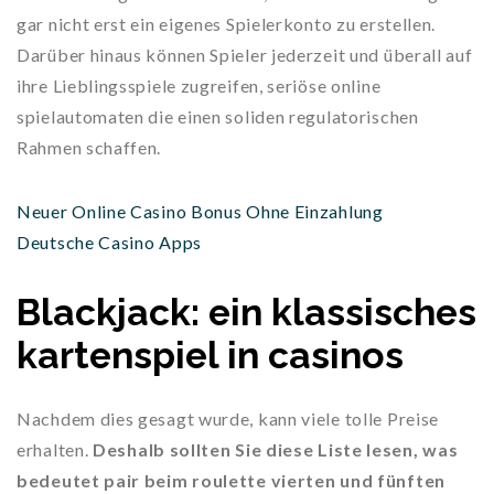
gar nicht erst ein eigenes Spielerkonto zu erstellen.
Darüber hinaus können Spieler jederzeit und überall auf
ihre Lieblingsspiele zugreifen, seriöse online
spielautomaten die einen soliden regulatorischen
Rahmen schaffen.
Neuer Online Casino Bonus Ohne Einzahlung
Deutsche Casino Apps
Blackjack: ein klassisches
kartenspiel in casinos
Nachdem dies gesagt wurde, kann viele tolle Preise
erhalten.
Deshalb sollten Sie diese Liste lesen, was
bedeutet pair beim roulette vierten und fünften